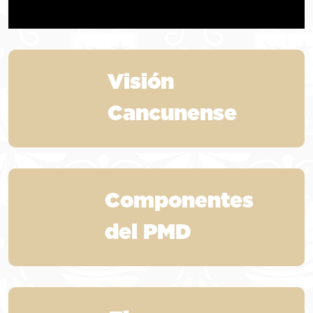
Visión
Cancunense
Componentes
del PMD